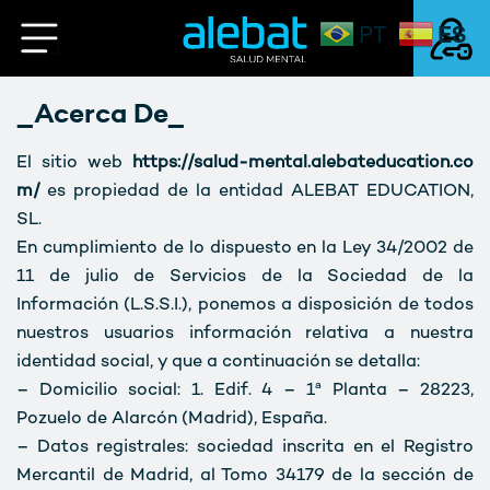
ES
PT
S
a
l
_Acerca De_
Mi Cuenta
t
a
r
L
El sitio web
https://salud-mental.alebateducation.co
a
o
m/
es propiedad de la entidad ALEBAT EDUCATION,
l
g
SL.
c
i
En cumplimiento de lo dispuesto en la Ley 34/2002 de
o
n
n
11 de julio de Servicios de la Sociedad de la
t
Información (L.S.S.I.), ponemos a disposición de todos
e
nuestros usuarios información relativa a nuestra
n
i
identidad social, y que a continuación se detalla:
d
– Domicilio social: 1. Edif. 4 – 1ª Planta – 28223,
o
Pozuelo de Alarcón (Madrid), España.
– Datos registrales: sociedad inscrita en el Registro
Mercantil de Madrid, al Tomo 34179 de la sección de