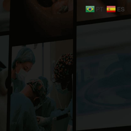
ES
PT