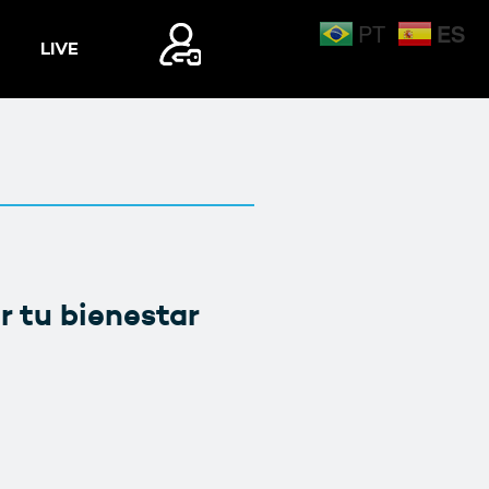
ES
PT
LIVE
Mi Cuenta
Mi Cuenta
Login
Login
r tu bienestar