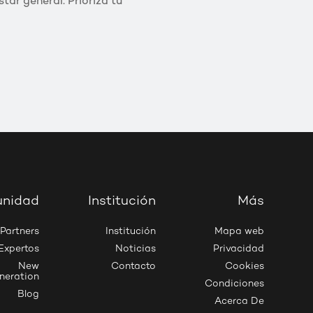
tar general. Prioriza tu
nidad
Institución
Más
Partners
Institución
Mapa web
Expertos
Noticias
Privacidad
New
Contacto
Cookies
neration
Condiciones
Blog
Acerca De