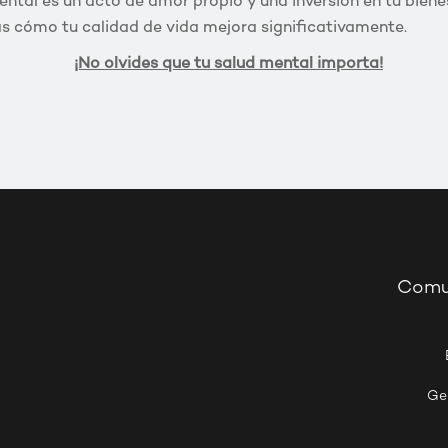
ntal es un acto de amor propio y una inversión en tu bienes
ás cómo tu calidad de vida mejora significativamente.
¡No olvides que tu salud mental importa!
Comu
Ge