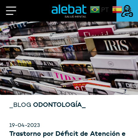
ES
PT
Saltar
al
contenido
Mi Cuenta
Login
_BLOG
ODONTOLOGÍA_
19-04-2023
Trastorno por Déficit de Atención e