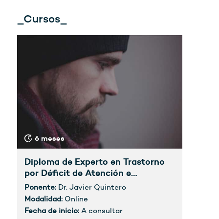
_Cursos_
6 meses
Diploma de Experto en Trastorno
por Déficit de Atención e
Hiperactividad (TDAH) del Adulto.
Ponente:
Dr. Javier Quintero
Modalidad:
Online
Fecha de inicio:
A consultar