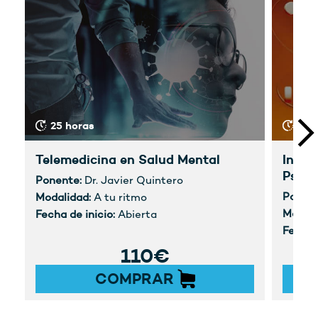
25 horas
30 
Telemedicina en Salud Mental
Intro
Psico
Ponente:
Dr. Javier Quintero
Ponen
Modalidad:
A tu ritmo
Modali
Fecha de inicio:
Abierta
Fecha 
110€
COMPRAR