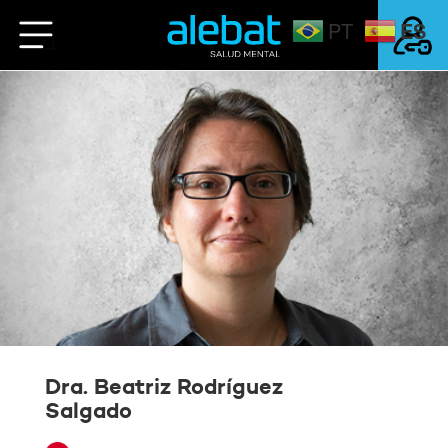
.
ES
PT
Saltar
al
contenido
Mi Cuenta
Login
Dra. Beatriz Rodríguez
Salgado