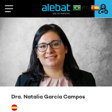
.
ES
PT
Saltar
al
contenido
Mi Cuenta
Login
Dra. Natalia García Campos