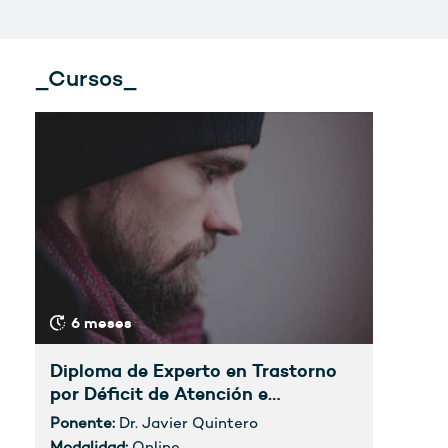
_Cursos_
6 meses
Diploma de Experto en Trastorno
por Déficit de Atención e
Hiperactividad (TDAH) del Adulto.
Ponente:
Dr. Javier Quintero