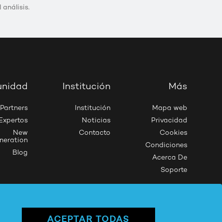
análisis.
nidad
Institución
Más
Partners
Institución
Mapa web
Expertos
Noticias
Privacidad
New
Contacto
Cookies
neration
Condiciones
Blog
Acerca De
Soporte
Síguenos en
Powered by
Alebat
ACEPTAR TODAS