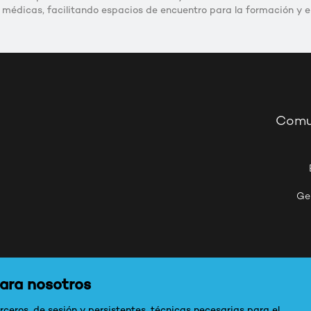
 médicas, facilitando espacios de encuentro para la formación y el 
Comu
Ge
para nosotros
ceros, de sesión y persistentes, técnicas necesarias para el