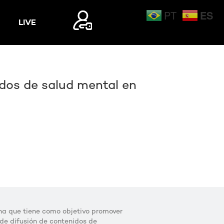
ES
PT
LIVE
Mi Cuenta
Mi Cuenta
Login
Login
dos de salud mental en
ina que tiene como objetivo promover
s de difusión de contenidos de