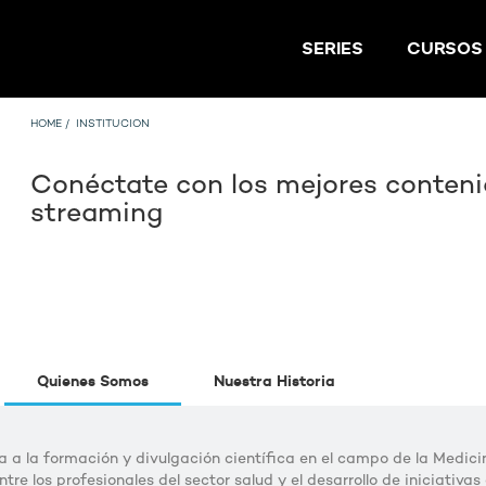
SERIES
CURSOS
HOME
/
INSTITUCION
Conéctate con los mejores conteni
streaming
Quienes Somos
Nuestra Historia
 a la formación y divulgación científica en el campo de la Medic
ntre los profesionales del sector salud y el desarrollo de iniciativa