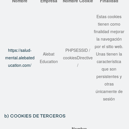
Nombre
Empresa
Nombre Cookie
Finalidad
Estas cookies
tienen como
finalidad mejorar
la navegación
por el sitio web.
https://salud-
PHPSESSID /
Alebat
Unas tienen la
mental.alebated
cookiesDirective
Education
característica
ucation.com/
/
que son
persistentes y
otras
únicamente de
sesión
b) COOKIES DE TERCEROS
Nombre