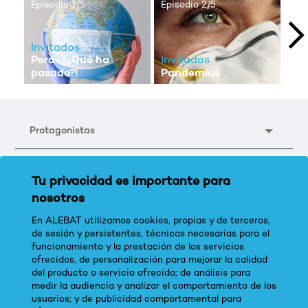
Episodio 1/5
Episodio 2/5
Epi
Invitados
Pero...!¿Qué ha
Invitados
Inv
Pandemias
Est
pasado?!
Protagonistas
Tu privacidad es importante para
nosotros
En ALEBAT utilizamos cookies, propias y de terceros,
de sesión y persistentes, técnicas necesarias para el
funcionamiento y la prestación de los servicios
ofrecidos, de personalización para mejorar la calidad
del producto o servicio ofrecido; de análisis para
medir la audiencia y analizar el comportamiento de los
usuarios; y de publicidad comportamental para