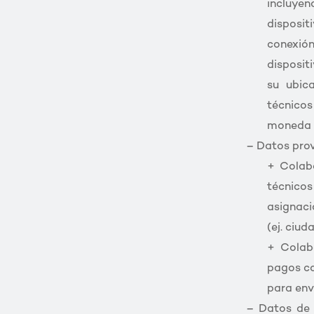
incluyen
dispositi
conexión
disposit
su ubic
técnicos 
moneda 
– Datos prov
+ Colabo
técnicos
asignaci
(ej. ciud
+ Colab
pagos co
para env
– Datos de 