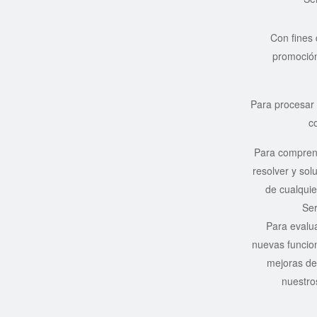
Con fines 
promoción
Para procesar 
c
Para comprend
resolver y sol
de cualquie
Ser
Para evalua
nuevas funcion
mejoras de
nuestro