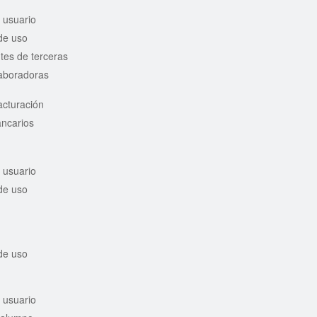
 usuario
de uso
tes de terceras
laboradoras
acturación
ancarios
 usuario
de uso
de uso
 usuario