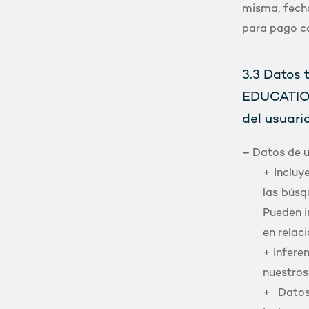
misma, fecha
para pago c
3.3 Datos 
EDUCATION 
del usuari
– Datos de u
+ Incluy
las búsq
Pueden i
en relaci
+ Infere
nuestros 
+ Datos 