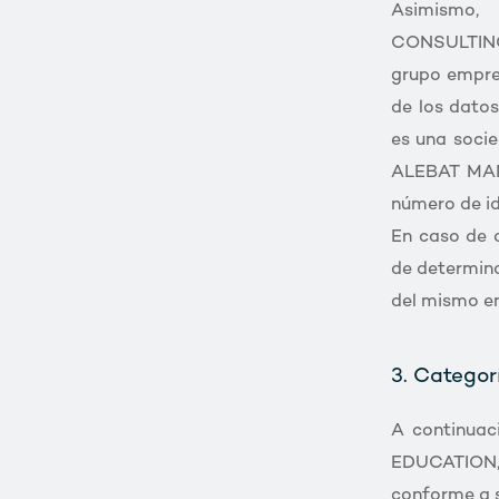
Asimismo,
CONSULTING
grupo empre
de los dato
es una soci
ALEBAT MAN
número de id
En caso de q
de determina
del mismo en
3. Categor
A continuac
EDUCATION, c
conforme a s