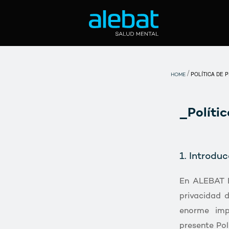
Saltar
al
contenido
/
POLÍTICA DE P
HOME
_Políti
1. Introduc
En ALEBAT E
privacidad 
enorme imp
presente Pol