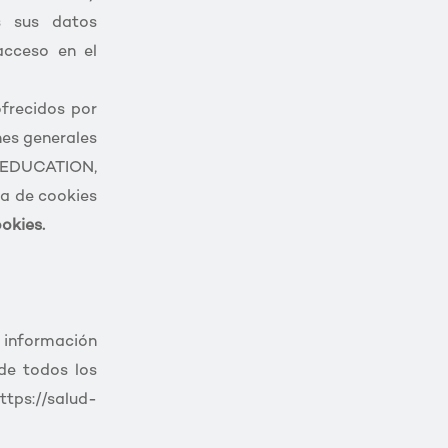
s sus datos
acceso en el
ofrecidos por
nes generales
T EDUCATION,
ca de cookies
okies.
 información
de todos los
tps://salud-