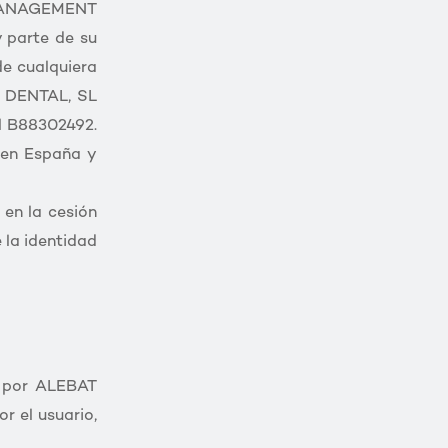
MANAGEMENT
parte de su
e cualquiera
A DENTAL, SL
l B88302492.
en España y
 en la cesión
 la identidad
s por ALEBAT
r el usuario,