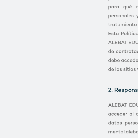
para qué r
personales 
tratamiento 
Esta Polític
ALEBAT EDUCA
de contrata
debe accede
de los siti
2. Respons
ALEBAT EDUC
acceder al
datos perso
mental.aleb