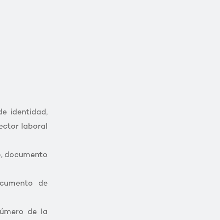
e identidad,
ector laboral
no, documento
documento de
número de la