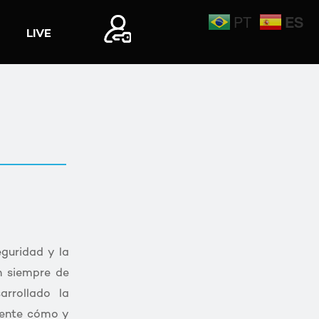
ES
PT
LIVE
Mi Cuenta
Mi Cuenta
Login
Login
guridad y la
n siempre de
rrollado la
arente cómo y