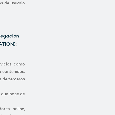
os de usuario
vegación
ATION):
rvicios, como
e contenidos.
s de terceros
o que hace de
ores online,