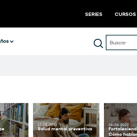
SERIES
CURSOS
ños
17-08-2023
14-06-2023
os
Salud mental preventiva
Fortaleciendo
Cómo hablar 