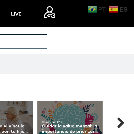
ES
PT
LIVE
Mi Cuenta
Mi Cuenta
Login
Login
05-06-2023
17-05-2023
 el vínculo:
Cuidar la salud mental: la
Manejo del
con tu hijo
importancia de priorizar
cómo reduc