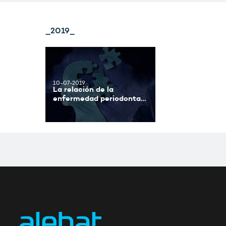
_2019_
10-07-2019
La relación de la
enfermedad periodontal
con la artritis
reumatoide y el
Alzheimer