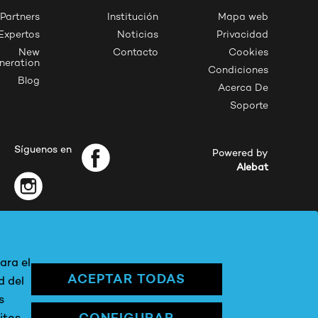
Partners
Institución
Mapa web
Expertos
Noticias
Privacidad
New
Contacto
Cookies
neration
Condiciones
Blog
Acerca De
Soporte
Síguenos en
Powered by
Alebat
ara el
ACEPTAR TODAS
d del
s
CONFIGURAR